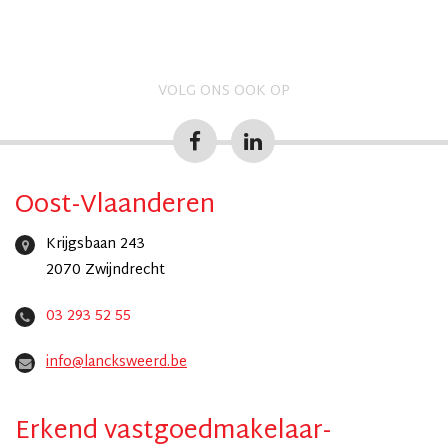
VOLG ONS OOK OP
Oost-Vlaanderen
Krijgsbaan 243
2070 Zwijndrecht
03 293 52 55
info@lancksweerd.be
Erkend vastgoedmakelaar-