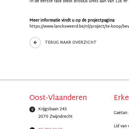
In de eerste fase biedt Brosius units aan van 126 m²
Meer informatie vindt u op de projectpagina:
https://www.lancksweerd.be/nl/project/te-koop/be
TERUG NAAR OVERZICHT
Oost-Vlaanderen
Erke
Krijgsbaan 243
Gaëtan 
2070 Zwijndrecht
Lid van