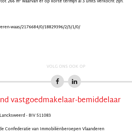
 tot 266 m² waarvan er op korte termijn al 3 units verkocht zijn.
veren-waas/2176684/0/18829396/2/3/1/0/
VOLG ONS OOK OP
nd vastgoedmakelaar-bemiddelaar
Lancksweerd - BIV 511083
 de Confederatie van Immobiliënberoepen Vlaanderen