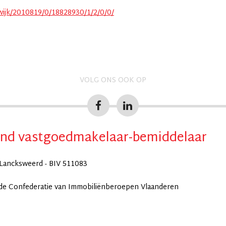
wijk/2010819/0/18828930/1/2/0/0/
VOLG ONS OOK OP
nd vastgoedmakelaar-bemiddelaar
Lancksweerd - BIV 511083
 de Confederatie van Immobiliënberoepen Vlaanderen