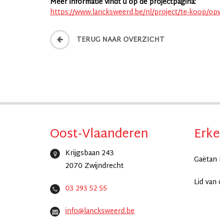
Meer informatie vindt u op de projectpagina:
https://www.lancksweerd.be/nl/project/te-koop/op
TERUG NAAR OVERZICHT
Oost-Vlaanderen
Erke
Krijgsbaan 243
Gaëtan 
2070 Zwijndrecht
Lid van
03 293 52 55
info@lancksweerd.be