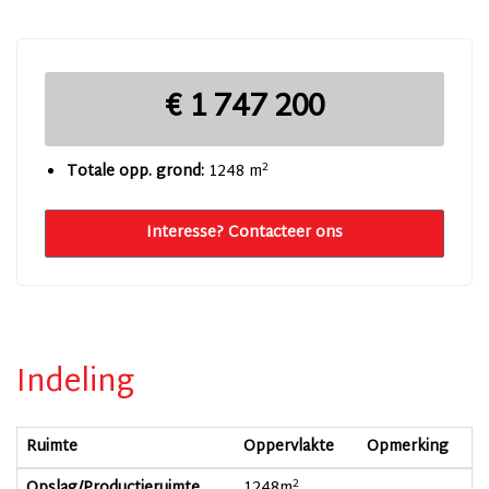
€ 1 747 200
2
Totale opp. grond:
1248 m
Interesse? Contacteer ons
Indeling
Ruimte
Oppervlakte
Opmerking
2
Opslag/Productieruimte
1248
m