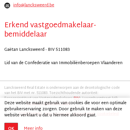
info@lancksweerd.be
Erkend vastgoedmakelaar-
bemiddelaar
Gaëtan Lancksweerd - BIV 511083
Lid van de Confederatie van Immobiliënberoepen Vlaanderen
Lancksweerd Real Estate is onderworpen aan de deontologische code
van het BIV met nr. 511083. Toezichthoudende autoriteit:
Beroepsinstituut van Vastgoedmakelaars (
BIV
), Luxemburgstraat 16B,
Deze website maakt gebruik van cookies die voor een optimale
1000 Brussel.
KB van 27 september 2006
gebruikerservaring zorgen. Door gebruik te maken van deze
© 2026 -
FORTISSiMMO
-
immoproxio.be
-
privacybeleid
-
cookiebeleid
website verklaart u dat u hiermee akkoord gaat.
Meer info
OK