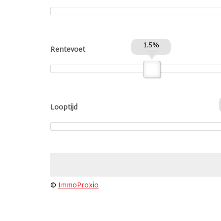
1.5%
Rentevoet
Looptijd
©
ImmoProxio