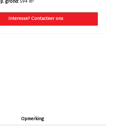
2
p. grond:
594 m
Interesse? Contacteer ons
Opmerking