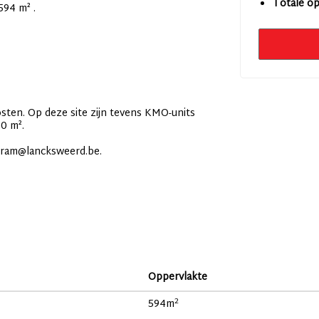
Totale op
594 m² .
osten. Op deze site zijn tevens KMO-units
0 m².
bram@lancksweerd.be.
Oppervlakte
2
594
m